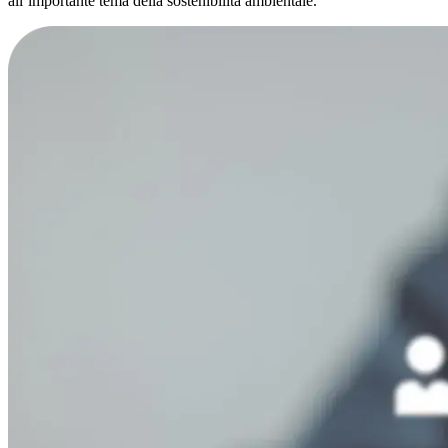
all’importante tema della
sostenibilità ambientale
.