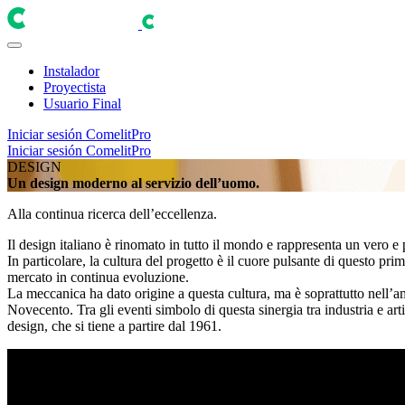
Instalador
Proyectista
Usuario Final
Iniciar sesión
ComelitPro
Iniciar sesión
ComelitPro
DESIGN
Un design moderno al servizio dell’uomo
.
Alla continua ricerca dell’eccellenza
.
Il
design italiano
è rinomato in tutto il mondo e rappresenta un vero e p
In particolare, la cultura del progetto è il cuore pulsante di questo pr
mercato in continua evoluzione.
La meccanica ha dato origine a questa cultura, ma è soprattutto nell’amb
Novecento. Tra gli eventi simbolo di questa sinergia tra industria e ar
design, che si tiene a partire dal 1961.