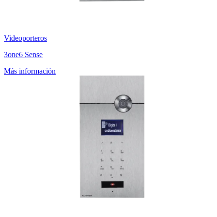
Videoporteros
3one6 Sense
Más información