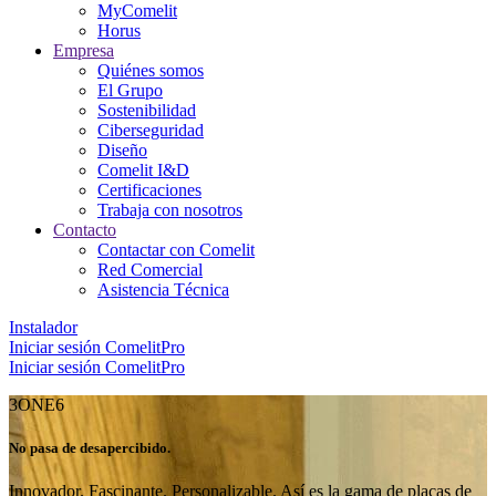
MyComelit
Horus
Empresa
Quiénes somos
El Grupo
Sostenibilidad
Ciberseguridad
Diseño
Comelit I&D
Certificaciones
Trabaja con nosotros
Contacto
Contactar con Comelit
Red Comercial
Asistencia Técnica
Instalador
Iniciar sesión
ComelitPro
Iniciar sesión
ComelitPro
3ONE6
No pasa de desapercibido
.
Innovador. Fascinante. Personalizable. Así es la gama de placas de