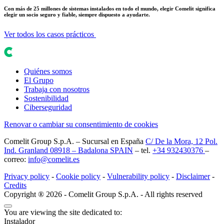
Con más de 25 millones de sistemas instalados en todo el mundo, elegir Comelit significa
elegir un socio seguro y fiable, siempre dispuesto a ayudarte.
Ver todos los casos prácticos
Quiénes somos
El Grupo
Trabaja con nosotros
Sostenibilidad
Ciberseguridad
Renovar o cambiar su consentimiento de cookies
Comelit Group S.p.A. – Sucursal en España
C/ De la Mora, 12 Pol.
Ind. Granland 08918 – Badalona SPAIN
– tel.
+34 932430376
–
correo:
info@comelit.es
Privacy policy
-
Cookie policy
-
Vulnerability policy
-
Disclaimer
-
Credits
Copyright ® 2026 - Comelit Group S.p.A. - All rights reserved
You are viewing the site dedicated to:
Instalador