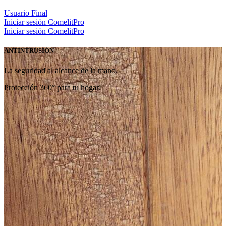
Usuario Final
Iniciar sesión
ComelitPro
Iniciar sesión
ComelitPro
ANTINTRUSIÓN
La seguridad al alcance de la mano.
Protección 360° para tu hogar.