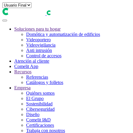
Soluciones para tu hogar
Domótica y automatización de edificios
Videoportero
Videovigilancia
Anti intrusión
Control de accesos
Atención al cliente
Comelit App
Recursos
Referencias
Catálogos y folletos
Empresa
Quiénes somos
El Grupo
Sostenibilidad
Ciberseguridad
Diseño
Comelit I&D
Certificaciones
Trabaja con nosotros